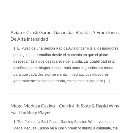
Aviator Crash Game: Ganancias Rápidas Y Emociones
De Alta Intensidad
1. El Pulso de una Sesión Rápida Aviator permite a los jugadores
perseguir la adrenalina desde el momento en que el plane
despega hasta que desaparece de la vista. La jugabilidad está
diseñada para ráfagas cortas—solo unos segundos por ronda—
para que cada decisión se sienta inmediata. Los jugadores
generalmente inician una ronda, establecen su apuesta […]
Mega Medusa Casino – Quick‑Hit Slots & Rapid Wins
For The Busy Player
1. The Pulse of a Fast‑Paced Gaming Session When you open
Mega Medusa Casino on a lunch break or during a commute, the