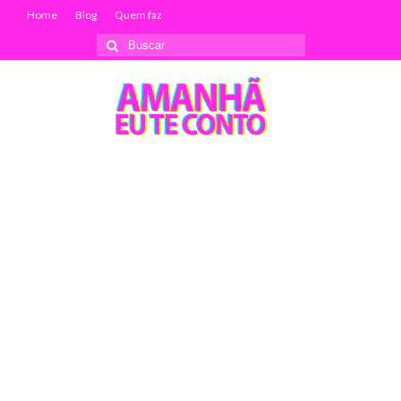
Home
Blog
Quem faz
Buscar
por: