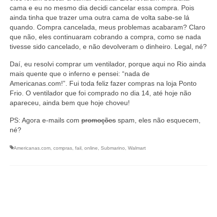
cama e eu no mesmo dia decidi cancelar essa compra. Pois
ainda tinha que trazer uma outra cama de volta sabe-se lá
quando. Compra cancelada, meus problemas acabaram? Claro
que não, eles continuaram cobrando a compra, como se nada
tivesse sido cancelado, e não devolveram o dinheiro. Legal, né?
Daí, eu resolvi comprar um ventilador, porque aqui no Rio ainda
mais quente que o inferno e pensei: “nada de
Americanas.com!”. Fui toda feliz fazer compras na loja Ponto
Frio. O ventilador que foi comprado no dia 14, até hoje não
apareceu, ainda bem que hoje choveu!
PS: Agora e-mails com
promoções
spam, eles não esquecem,
né?
Americanas.com
,
compras
,
fail
,
online
,
Submarino
,
Walmart