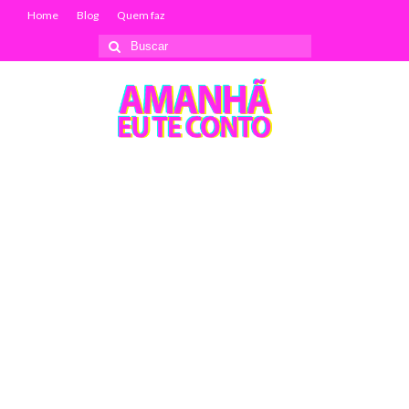
Home
Blog
Quem faz
Buscar
por: