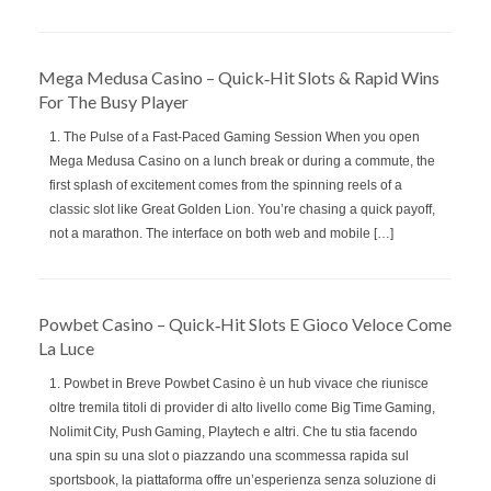
Mega Medusa Casino – Quick‑Hit Slots & Rapid Wins
For The Busy Player
1. The Pulse of a Fast‑Paced Gaming Session When you open
Mega Medusa Casino on a lunch break or during a commute, the
first splash of excitement comes from the spinning reels of a
classic slot like Great Golden Lion. You’re chasing a quick payoff,
not a marathon. The interface on both web and mobile […]
Powbet Casino – Quick‑Hit Slots E Gioco Veloce Come
La Luce
1. Powbet in Breve Powbet Casino è un hub vivace che riunisce
oltre tremila titoli di provider di alto livello come Big Time Gaming,
Nolimit City, Push Gaming, Playtech e altri. Che tu stia facendo
una spin su una slot o piazzando una scommessa rapida sul
sportsbook, la piattaforma offre un’esperienza senza soluzione di