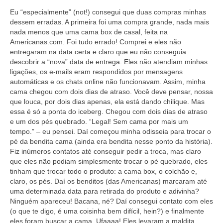
Eu “especialmente” (not!) consegui que duas compras minhas
dessem erradas. A primeira foi uma compra grande, nada mais
nada menos que uma cama box de casal, feita na
Americanas.com. Foi tudo errado! Comprei e eles não
entregaram na data certa e claro que eu não conseguia
descobrir a “nova” data de entrega. Eles não atendiam minhas
ligações, os e-mails eram respondidos por mensagens
automáticas e os chats online não funcionavam. Assim, minha
cama chegou com dois dias de atraso. Você deve pensar, nossa
que louca, por dois dias apenas, ela está dando chilique. Mas
essa é só a ponta do iceberg. Chegou com dois dias de atraso
e um dos pés quebrado. “Legal! Sem cama por mais um
tempo.” – eu pensei. Daí começou minha odisseia para trocar o
pé da bendita cama (ainda era bendita nesse ponto da história).
Fiz inúmeros contatos até conseguir pedir a troca, mas claro
que eles não podiam simplesmente trocar o pé quebrado, eles
tinham que trocar todo o produto: a cama box, o colchão e,
claro, os pés. Daí os benditos (das Americanas) marcaram até
uma determinada data para retirada do produto e adivinha?
Ninguém apareceu! Bacana, né? Daí consegui contato com eles
(o que te digo, é uma coisinha bem difícil, hein?) e finalmente
eles foram buscar a cama. Ufaaaa! Eles levaram a maldita