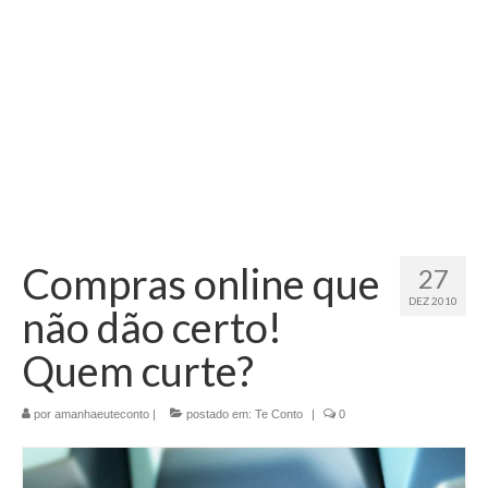
Compras online que
27
DEZ 2010
não dão certo!
Quem curte?
por
amanhaeuteconto
|
postado em:
Te Conto
|
0