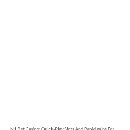
N1 Bet Casino: Quick‑Play Slots And Rapid Wins For