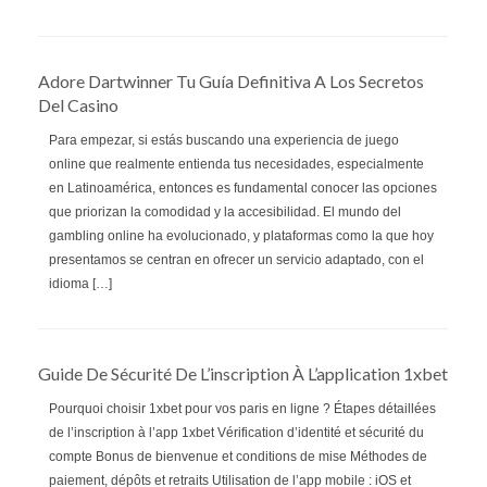
Adore Dartwinner Tu Guía Definitiva A Los Secretos
Del Casino
Para empezar, si estás buscando una experiencia de juego
online que realmente entienda tus necesidades, especialmente
en Latinoamérica, entonces es fundamental conocer las opciones
que priorizan la comodidad y la accesibilidad. El mundo del
gambling online ha evolucionado, y plataformas como la que hoy
presentamos se centran en ofrecer un servicio adaptado, con el
idioma […]
Guide De Sécurité De L’inscription À L’application 1xbet
Pourquoi choisir 1xbet pour vos paris en ligne ? Étapes détaillées
de l’inscription à l’app 1xbet Vérification d’identité et sécurité du
compte Bonus de bienvenue et conditions de mise Méthodes de
paiement, dépôts et retraits Utilisation de l’app mobile : iOS et