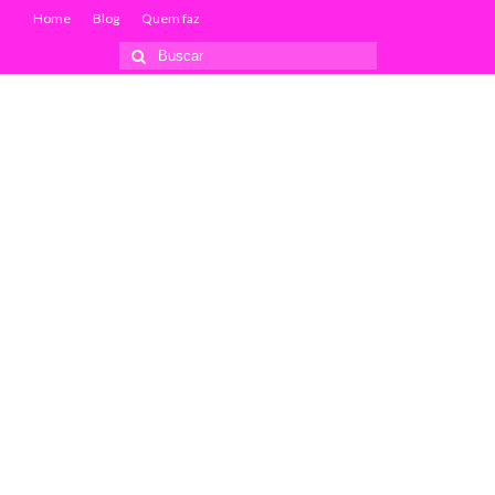
Home
Blog
Quem faz
Buscar
por: