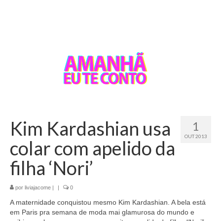
Kim Kardashian usa
1
OUT 2013
colar com apelido da
filha ‘Nori’
por
liviajacome
|
|
0
A maternidade conquistou mesmo Kim Kardashian. A bela está
em Paris pra semana de moda mai glamurosa do mundo e