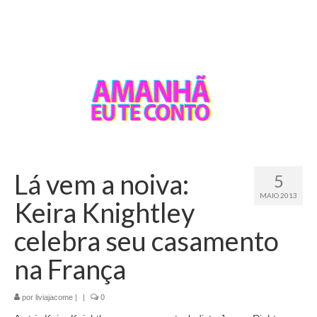
Lá vem a noiva:
5
MAIO 2013
Keira Knightley
celebra seu casamento
na França
por
liviajacome
|
|
0