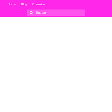
Home
Blog
Quem faz
Buscar
por: