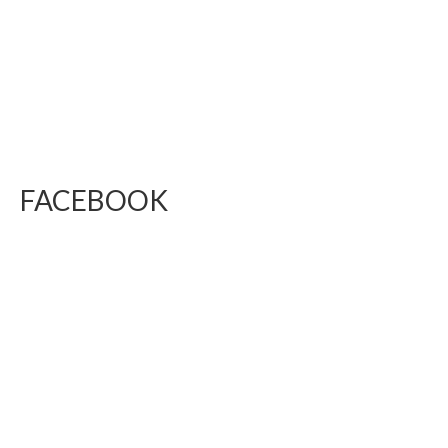
FACEBOOK