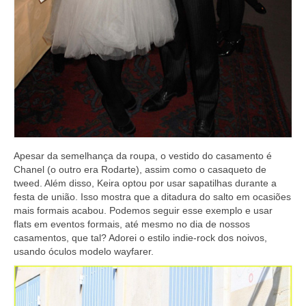
Apesar da semelhança da roupa, o vestido do casamento é
Chanel (o outro era Rodarte), assim como o casaqueto de
tweed. Além disso, Keira optou por usar sapatilhas durante a
festa de união. Isso mostra que a ditadura do salto em ocasiões
mais formais acabou. Podemos seguir esse exemplo e usar
flats em eventos formais, até mesmo no dia de nossos
casamentos, que tal? Adorei o estilo indie-rock dos noivos,
usando óculos modelo wayfarer.