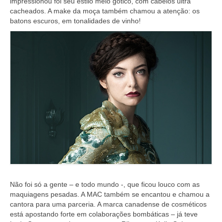
impressionou foi seu estilo meio gótico, com cabelos ultra
cacheados. A make da moça também chamou a atenção: os
batons escuros, em tonalidades de vinho!
Não foi só a gente – e todo mundo -, que ficou louco com as
maquiagens pesadas. A MAC também se encantou e chamou a
cantora para uma parceria. A marca canadense de cosméticos
está apostando forte em colaborações bombáticas – já teve