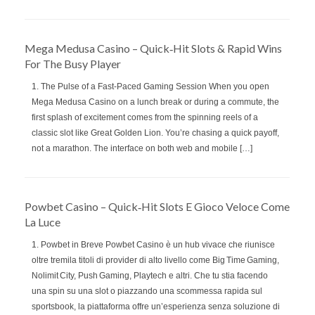
Mega Medusa Casino – Quick‑Hit Slots & Rapid Wins
For The Busy Player
1. The Pulse of a Fast‑Paced Gaming Session When you open
Mega Medusa Casino on a lunch break or during a commute, the
first splash of excitement comes from the spinning reels of a
classic slot like Great Golden Lion. You’re chasing a quick payoff,
not a marathon. The interface on both web and mobile […]
Powbet Casino – Quick‑Hit Slots E Gioco Veloce Come
La Luce
1. Powbet in Breve Powbet Casino è un hub vivace che riunisce
oltre tremila titoli di provider di alto livello come Big Time Gaming,
Nolimit City, Push Gaming, Playtech e altri. Che tu stia facendo
una spin su una slot o piazzando una scommessa rapida sul
sportsbook, la piattaforma offre un’esperienza senza soluzione di