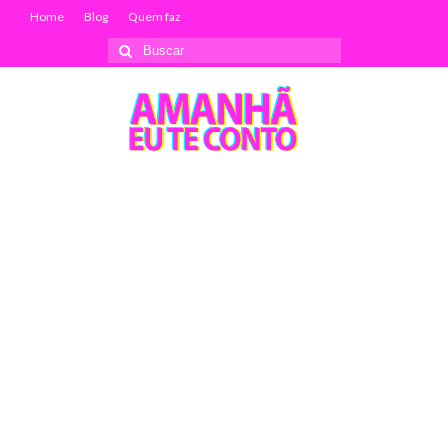
Home
Blog
Quem faz
Buscar
por: