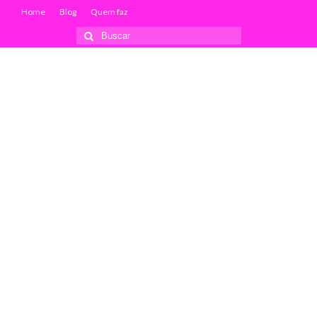
Home
Blog
Quem faz
Buscar
por: