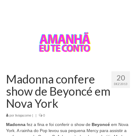
Madonna confere
20
DEZ 2013
show de Beyoncé em
Nova York
por
liviajacome
|
|
0
Madonna
fez a fina e foi conferir o show de
Beyoncé
em Nova
York. A rainha do Pop levou sua pequena Mercy para assistir a