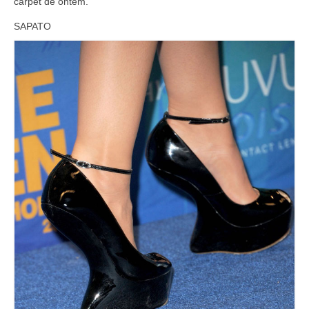
carpet de ontem.
SAPATO