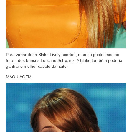
Para variar dona Blake Lively acertou, mas eu gostei mesmo
foram dos brincos Lorraine Schwartz. A Blake também poderia
ganhar o melhor cabelo da noite.
MAQUIAGEM