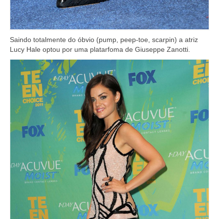
Saindo totalmente do óbvio (pump, peep-toe, scarpin) a atriz
Lucy Hale optou por uma platarfoma de Giuseppe Zanotti.