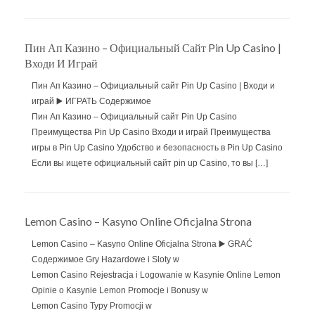
Пин Ап Казино – Официальный Сайт Pin Up Casino |
Входи И Играй
Пин Ап Казино – Официальный сайт Pin Up Casino | Входи и
играй ▶️ ИГРАТЬ Содержимое
Пин Ап Казино – Официальный сайт Pin Up Casino
Преимущества Pin Up Casino Входи и играй Преимущества
игры в Pin Up Casino Удобство и безопасность в Pin Up Casino
Если вы ищете официальный сайт pin up Casino, то вы […]
Lemon Casino – Kasyno Online Oficjalna Strona
Lemon Casino – Kasyno Online Oficjalna Strona ▶️ GRAĆ
Содержимое Gry Hazardowe i Sloty w
Lemon Casino Rejestracja i Logowanie w Kasynie Online Lemon
Opinie o Kasynie Lemon Promocje i Bonusy w
Lemon Casino Typy Promocji w