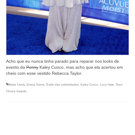
Acho que eu nunca tinha parado para reparar nos looks de
evento da
Penny
Kaley Cuoco, mas acho que ela acertou em
cheio com esse vestido Rebecca Taylor.
Blake Lively
,
Emma Stone
,
Estilo das celebridades
,
Kaley Cuoco
,
Lucy Hale
,
Teen
Choice Awards