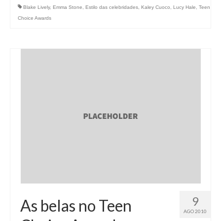
Blake Lively
,
Emma Stone
,
Estilo das celebridades
,
Kaley Cuoco
,
Lucy Hale
,
Teen
Choice Awards
9
As belas no Teen
AGO 2010