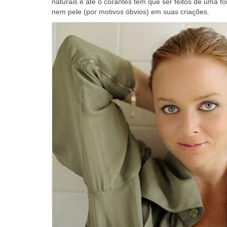
naturais e até o corantes tem que ser feitos de uma f
nem pele (por motivos óbvios) em suas criações.