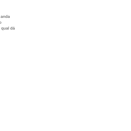
e anda
o
 qual dá