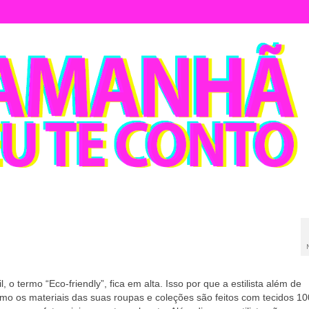
 o termo “Eco-friendly”, fica em alta. Isso por que a estilista além de
o os materiais das suas roupas e coleções são feitos com tecidos 1