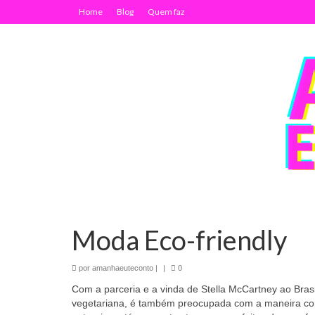
Home
Blog
Quem faz
Moda Eco-friendly
por
amanhaeuteconto
|
|
0
Com a parceria e a vinda de Stella McCartney ao Brasil,
vegetariana, é também preocupada com a maneira com