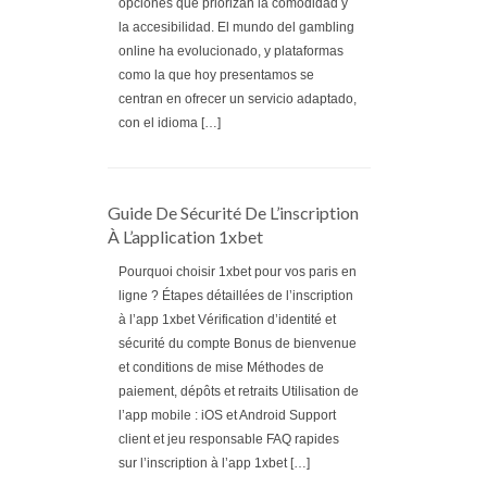
opciones que priorizan la comodidad y
la accesibilidad. El mundo del gambling
online ha evolucionado, y plataformas
como la que hoy presentamos se
centran en ofrecer un servicio adaptado,
con el idioma […]
Guide De Sécurité De L’inscription
À L’application 1xbet
Pourquoi choisir 1xbet pour vos paris en
ligne ? Étapes détaillées de l’inscription
à l’app 1xbet Vérification d’identité et
sécurité du compte Bonus de bienvenue
et conditions de mise Méthodes de
paiement, dépôts et retraits Utilisation de
l’app mobile : iOS et Android Support
client et jeu responsable FAQ rapides
sur l’inscription à l’app 1xbet […]