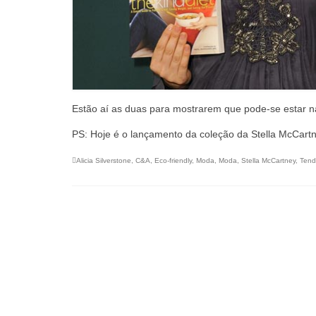
Estão aí as duas para mostrarem que pode-se estar n
PS: Hoje é o lançamento da coleção da Stella McCartn
Alicia Silverstone
,
C&A
,
Eco-friendly
,
Moda
,
Moda
,
Stella McCartney
,
Tend