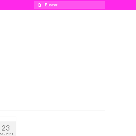
Buscar
por:
23
MAR 2011