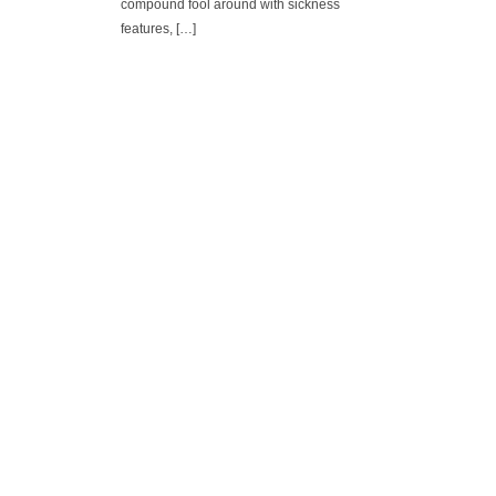
compound fool around with sickness
features, […]