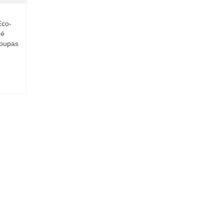
Eco-
 é
roupas