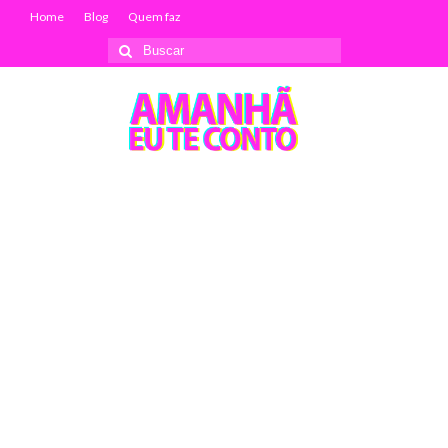
Home
Blog
Quem faz
Buscar
por: