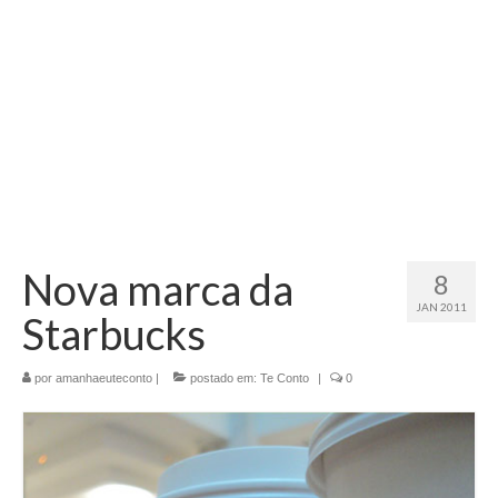
Nova marca da
8
JAN 2011
Starbucks
por
amanhaeuteconto
|
postado em:
Te Conto
|
0