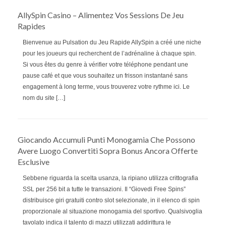
AllySpin Casino – Alimentez Vos Sessions De Jeu
Rapides
Bienvenue au Pulsation du Jeu Rapide AllySpin a créé une niche
pour les joueurs qui recherchent de l’adrénaline à chaque spin.
Si vous êtes du genre à vérifier votre téléphone pendant une
pause café et que vous souhaitez un frisson instantané sans
engagement à long terme, vous trouverez votre rythme ici. Le
nom du site […]
Giocando Accumuli Punti Monogamia Che Possono
Avere Luogo Convertiti Sopra Bonus Ancora Offerte
Esclusive
Sebbene riguarda la scelta usanza, la ripiano utilizza crittografia
SSL per 256 bit a tutte le transazioni. Il “Giovedi Free Spins”
distribuisce giri gratuiti contro slot selezionate, in il elenco di spin
proporzionale al situazione monogamia del sportivo. Qualsivoglia
tavolato indica il talento di mazzi utilizzati addirittura le