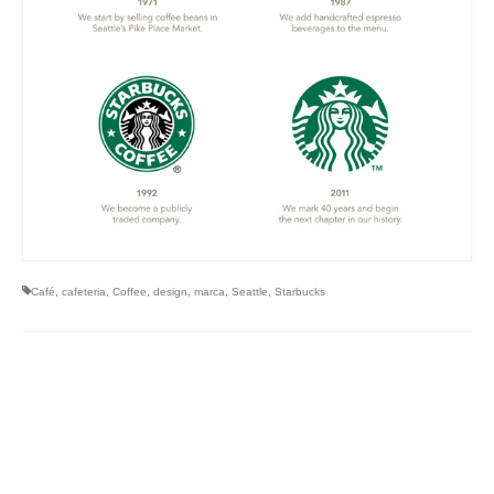
Café
,
cafeteria
,
Coffee
,
design
,
marca
,
Seattle
,
Starbucks