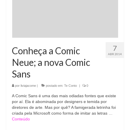
7
Conheça a Comic
ABR 2014
Neue; a nova Comic
Sans
por
liviajacome
|
postado em:
Te Conto
|
0
A Comic Sans é uma das mais odiadas fontes que existe
por aí. Ela é abominada por designers e temida por
diretores de arte. Mas por quê? A famigerada letrinha foi
criada pela Microsoft como forma de imitar as letras …
Conteúdo