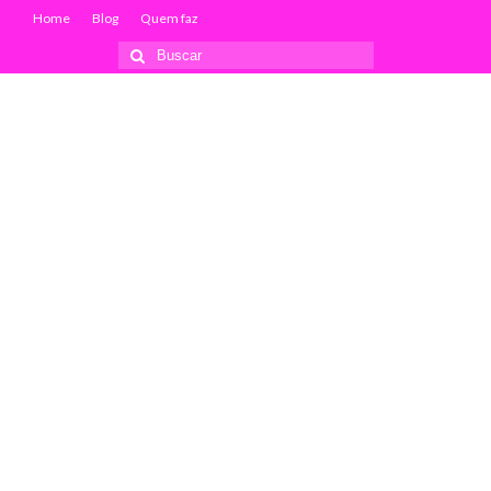
Home
Blog
Quem faz
Buscar
por: