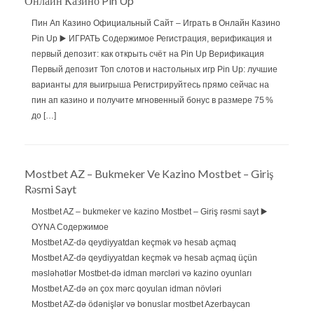
Онлайн Казино Pin Up
Пин Ап Казино Официальный Сайт – Играть в Онлайн Казино
Pin Up ▶️ ИГРАТЬ Содержимое Регистрация, верификация и
первый депозит: как открыть счёт на Pin Up Верификация
Первый депозит Топ слотов и настольных игр Pin Up: лучшие
варианты для выигрыша Регистрируйтесь прямо сейчас на
пин ап казино и получите мгновенный бонус в размере 75 %
до […]
Mostbet AZ – Bukmeker Ve Kazino Mostbet – Giriş
Rəsmi Sayt
Mostbet AZ – bukmeker ve kazino Mostbet – Giriş rəsmi sayt ▶️
OYNA Содержимое
Mostbet AZ-də qeydiyyatdan keçmək və hesab açmaq
Mostbet AZ-də qeydiyyatdan keçmək və hesab açmaq üçün
məsləhətlər Mostbet-də idman mərcləri və kazino oyunları
Mostbet AZ-də ən çox mərc qoyulan idman növləri
Mostbet AZ-də ödənişlər və bonuslar mostbet Azerbaycan