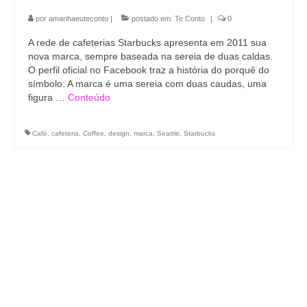
por
amanhaeuteconto
|
postado em:
Te Conto
|
0
A rede de cafeterias Starbucks apresenta em 2011 sua
nova marca, sempre baseada na sereia de duas caldas.
O perfil oficial no Facebook traz a história do porquê do
símbolo: A marca é uma sereia com duas caudas, uma
figura …
Conteúdo
Café
,
cafeteria
,
Coffee
,
design
,
marca
,
Seattle
,
Starbucks