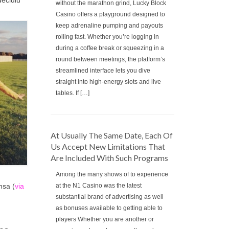
decidiu
without the marathon grind, Lucky Block
Casino offers a playground designed to
keep adrenaline pumping and payouts
rolling fast. Whether you’re logging in
during a coffee break or squeezing in a
round between meetings, the platform’s
streamlined interface lets you dive
straight into high‑energy slots and live
tables. If […]
At Usually The Same Date, Each Of
Us Accept New Limitations That
Are Included With Such Programs
Among the many shows of to experience
at the N1 Casino was the latest
nsa (
via
substantial brand of advertising as well
as bonuses available to getting able to
players Whether you are another or