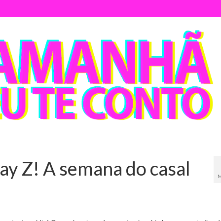
ay Z! A semana do casal
M