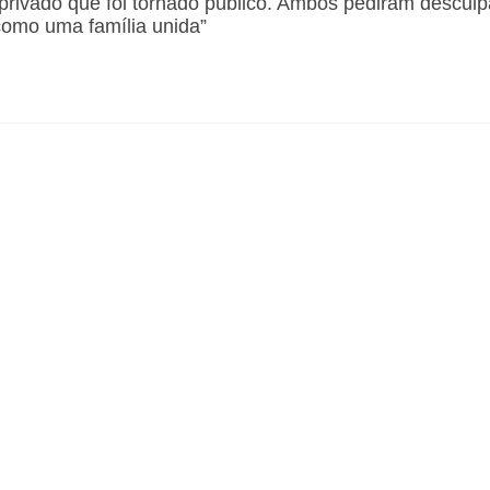
privado que foi tornado público. Ambos pediram descul
como uma família unida”