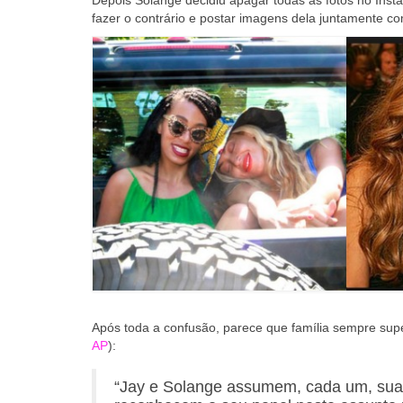
Depois Solange decidiu apagar todas as fotos no Inst
fazer o contrário e postar imagens dela juntamente co
Após toda a confusão, parece que família sempre sup
AP
):
“Jay e Solange assumem, cada um, sua 