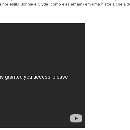
hor estilo Bonnie e Clyde (como eles amam) em uma história cheia d