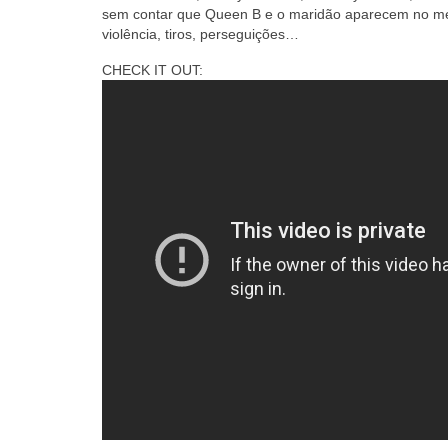
sem contar que Queen B e o maridão aparecem no mel
violência, tiros, perseguições…
CHECK IT OUT: