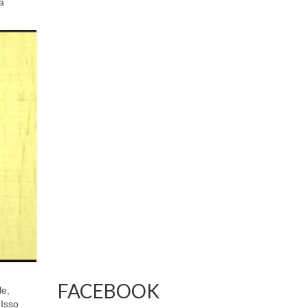
a
FACEBOOK
le,
 Isso