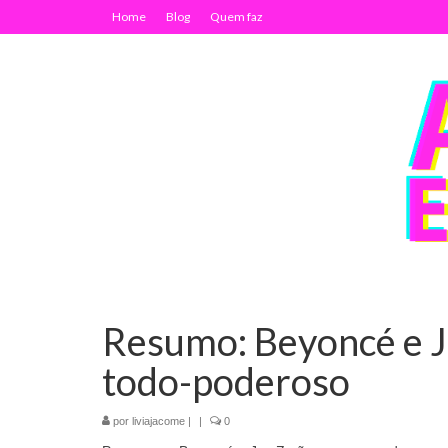
Home
Blog
Quem faz
Resumo: Beyoncé e J
todo-poderoso
por
liviajacome
|
|
0