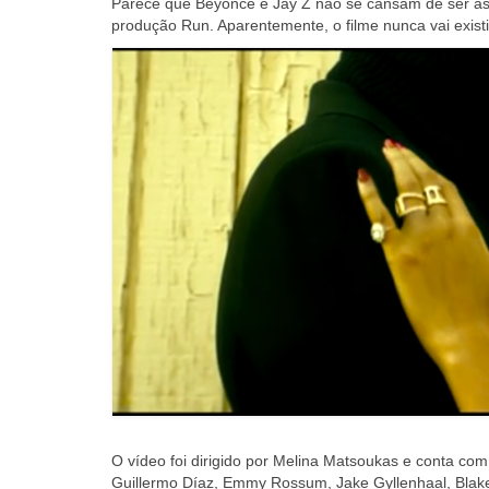
Parece que Beyoncé e Jay Z não se cansam de ser ass
produção Run. Aparentemente, o filme nunca vai exist
O vídeo foi dirigido por Melina Matsoukas e conta c
Guillermo Díaz, Emmy Rossum, Jake Gyllenhaal, Blake 