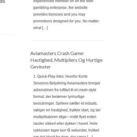
pas
experienced member on on the web
gambling enterprise, the website
provides bonuses and you may
promotions designed for you. No matter
what […]
Aviamasters Crash Game:
Hastighed, Multipliers Og Hurtige
Gevinster
1. Quick‑Play Intro: Hvorfor Korte
Sessions Betydning Aviamasters bringer
adrenalinen fra luftfart til et crash‑style
format, der belønner lynhurtige
beslutninger. Spillere sætter et indsats,
vælger en hastighed, trykker start, og ser
multiplikatoren stige—indtil flyet enten
lander sikkert eller dykker i havet. Hele
cyklussen tager kun få sekunder, hvilket
gør det ideelt for dem, der søger […]