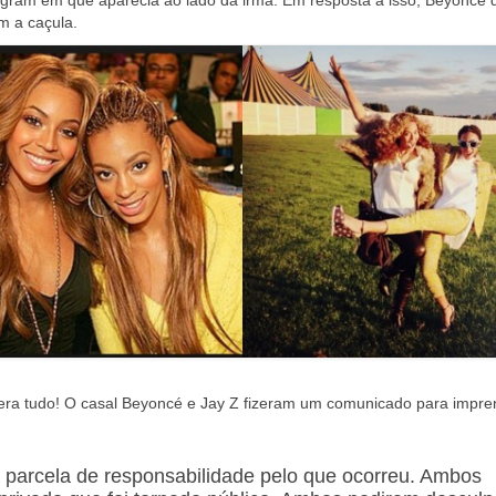
agram em que aparecia ao lado da irmã. Em resposta a isso, Beyoncé 
m a caçula.
era tudo! O casal Beyoncé e Jay Z fizeram um comunicado para impre
parcela de responsabilidade pelo que ocorreu. Ambos