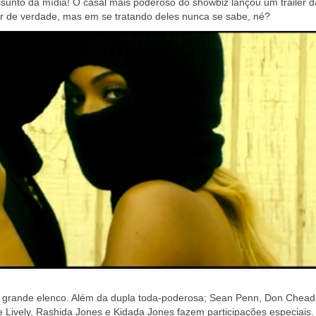
unto da mídia! O casal mais poderoso do showbiz lançou um trailer d
ir de verdade, mas em se tratando deles nunca se sabe, né?
om grande elenco. Além da dupla toda-poderosa; Sean Penn, Don Chead
Lively, Rashida Jones e Kidada Jones fazem participações especiais.