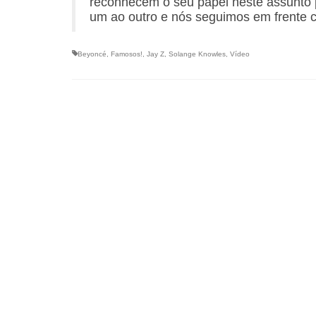
reconhecem o seu papel neste assunto 
um ao outro e nós seguimos em frente 
Beyoncé
,
Famosos!
,
Jay Z
,
Solange Knowles
,
Vídeo