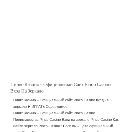
Пинко Казино – Официальный Сайт Pinco Casino
Вход На Зеркало
Пинко казино – Официальный сайт Pinco Casino вход на
зеркало ▶️ ИГРАТЬ Содержимое
Пинко казино – Официальный сайт Pinco Casino
Преимущества Pinco Casino Вход на зеркало Pinco Casino Как
найти зеркало Pinco Casino? Если вы ищете официальный