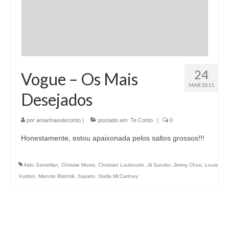
24
Vogue – Os Mais
MAR 2011
Desejados
por
amanhaeuteconto
|
postado em:
Te Conto
|
0
Honestamente, estou apaixonada pelos saltos grossos!!!
Aldo Santellan
,
Chrissie Morris
,
Christian Louboutin
,
Jil Sander
,
Jimmy Choo
,
Louis
Vuitton
,
Manolo Blahnik
,
Sapato
,
Stella McCartney