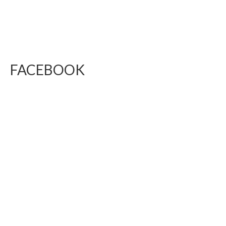
FACEBOOK