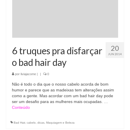
20
6 truques pra disfarçar
JUN 2014
o bad hair day
por
liviajacome
|
|
0
Não é todo o dia que o nosso cabelo acorda de bom
humor e parece que as madeixas tem alterações assim
como a gente. Mas acordar com um bad hair day pode
ser um desafio para as mulheres mais ocupadas. …
Conteúdo
Bad Hair
,
cabelo
,
dicas
,
Maquiagem e Beleza