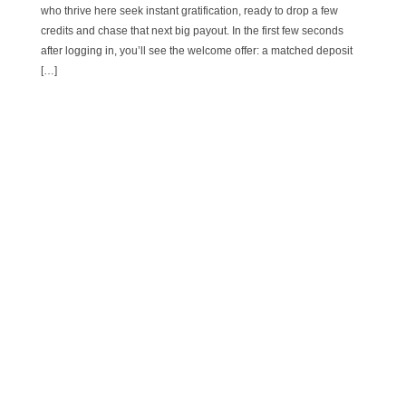
who thrive here seek instant gratification, ready to drop a few
credits and chase that next big payout. In the first few seconds
after logging in, you’ll see the welcome offer: a matched deposit
[…]