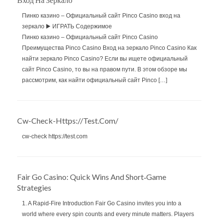
Пинко казино – Официальный сайт Pinco Casino вход на
зеркало ▶️ ИГРАТЬ Содержимое
Пинко казино – Официальный сайт Pinco Casino
Преимущества Pinco Casino Вход на зеркало Pinco Casino Как
найти зеркало Pinco Casino? Если вы ищете официальный
сайт Pinco Casino, то вы на правом пути. В этом обзоре мы
рассмотрим, как найти официальный сайт Pinco […]
Cw-Check-Https://test.com/
cw-check https://test.com
Fair Go Casino: Quick Wins And Short‑Game
Strategies
1. A Rapid‑Fire Introduction Fair Go Casino invites you into a
world where every spin counts and every minute matters. Players