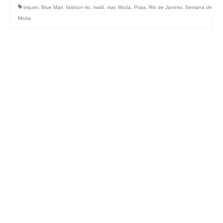
biquini
,
Blue Man
,
fashion rio
,
maiô
,
mar
,
Moda
,
Praia
,
Rio de Janeiro
,
Semana de
Moda