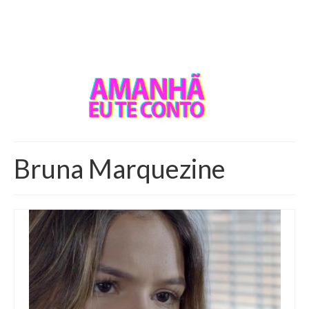
Bruna Marquezine