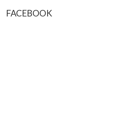
FACEBOOK