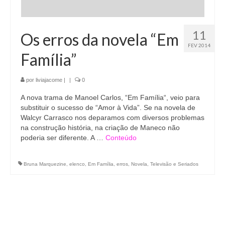
11
Os erros da novela “Em
FEV 2014
Família”
por
liviajacome
|
|
0
A nova trama de Manoel Carlos, “Em Família“, veio para
substituir o sucesso de “Amor à Vida”. Se na novela de
Walcyr Carrasco nos deparamos com diversos problemas
na construção história, na criação de Maneco não
poderia ser diferente. A …
Conteúdo
Bruna Marquezine
,
elenco
,
Em Família
,
erros
,
Novela
,
Televisão e Seriados