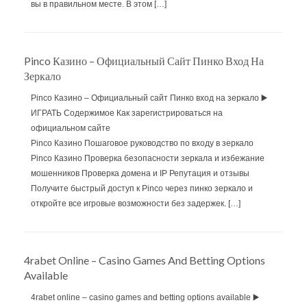
вы в правильном месте. В этом […]
Pinco Казино – Официальный Сайт Пинко Вход На
Зеркало
Pinco Казино – Официальный сайт Пинко вход на зеркало ▶️
ИГРАТЬ Содержимое Как зарегистрироваться на
официальном сайте
Pinco Казино Пошаговое руководство по входу в зеркало
Pinco Казино Проверка безопасности зеркала и избежание
мошенников Проверка домена и IP Репутация и отзывы
Получите быстрый доступ к Pinco через пинко зеркало и
откройте все игровые возможности без задержек. […]
4rabet Online – Casino Games And Betting Options
Available
4rabet online – casino games and betting options available ▶️