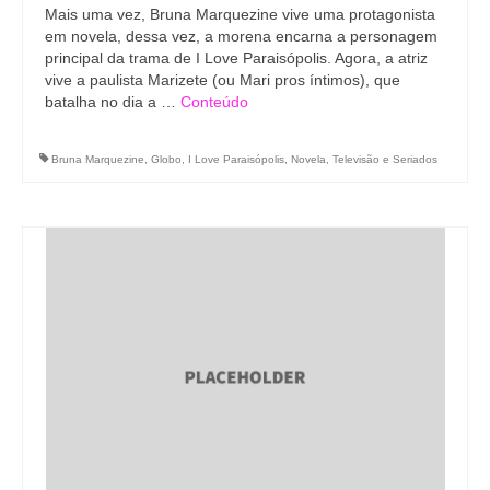
Mais uma vez, Bruna Marquezine vive uma protagonista
em novela, dessa vez, a morena encarna a personagem
principal da trama de I Love Paraisópolis. Agora, a atriz
vive a paulista Marizete (ou Mari pros íntimos), que
batalha no dia a …
Conteúdo
Bruna Marquezine
,
Globo
,
I Love Paraisópolis
,
Novela
,
Televisão e Seriados