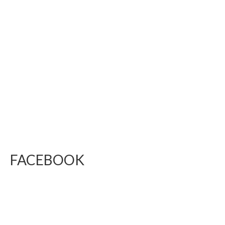
FACEBOOK