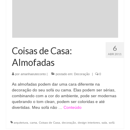
6
Coisas de Casa:
ABR 2011
Almofadas
por
amanhaeuteconto
|
postado em:
Decoração
|
0
As almofadas podem dar uma cara diferente na
decoração do seu sofá ou cama. Elas podem ser sérias,
combinando com a cor do ambiente, pode ser modernas
quebrando o tom clean, podem ser coloridas e até
divertidas. Meu sofá não …
Conteúdo
arquitetura
,
cama
,
Coisas de Casa
,
decoração
,
design interiores
,
sala
,
sofá