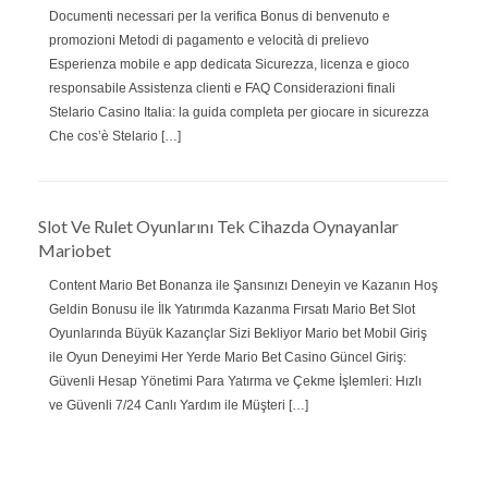
Documenti necessari per la verifica Bonus di benvenuto e
promozioni Metodi di pagamento e velocità di prelievo
Esperienza mobile e app dedicata Sicurezza, licenza e gioco
responsabile Assistenza clienti e FAQ Considerazioni finali
Stelario Casino Italia: la guida completa per giocare in sicurezza
Che cos’è Stelario […]
Slot Ve Rulet Oyunlarını Tek Cihazda Oynayanlar
Mariobet
Content Mario Bet Bonanza ile Şansınızı Deneyin ve Kazanın Hoş
Geldin Bonusu ile İlk Yatırımda Kazanma Fırsatı Mario Bet Slot
Oyunlarında Büyük Kazançlar Sizi Bekliyor Mario bet Mobil Giriş
ile Oyun Deneyimi Her Yerde Mario Bet Casino Güncel Giriş:
Güvenli Hesap Yönetimi Para Yatırma ve Çekme İşlemleri: Hızlı
ve Güvenli 7/24 Canlı Yardım ile Müşteri […]