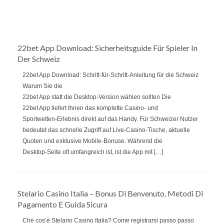
22bet App Download: Sicherheitsguide Für Spieler In
Der Schweiz
22bet App Download: Schritt‑für‑Schritt‑Anleitung für die Schweiz
Warum Sie die
22bet App statt die Desktop‑Version wählen sollten Die
22bet App liefert Ihnen das komplette Casino‑ und
Sportwetten‑Erlebnis direkt auf das Handy. Für Schweizer Nutzer
bedeutet das schnelle Zugriff auf Live‑Casino‑Tische, aktuelle
Quoten und exklusive Mobile‑Bonuse. Während die
Desktop‑Seite oft umfangreich ist, ist die App mit […]
Stelario Casino Italia – Bonus Di Benvenuto, Metodi Di
Pagamento E Guida Sicura
Che cos’è Stelario Casino Italia? Come registrarsi passo passo