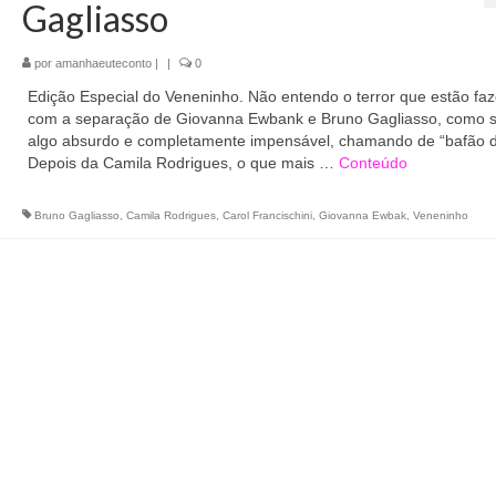
Gagliasso
por
amanhaeuteconto
|
|
0
Edição Especial do Veneninho. Não entendo o terror que estão fa
com a separação de Giovanna Ewbank e Bruno Gagliasso, como s
algo absurdo e completamente impensável, chamando de “bafão d
Depois da Camila Rodrigues, o que mais …
Conteúdo
Bruno Gagliasso
,
Camila Rodrigues
,
Carol Francischini
,
Giovanna Ewbak
,
Veneninho