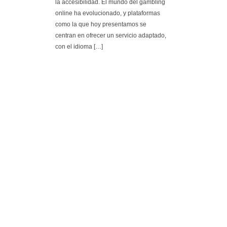
la accesibilidad. El mundo del gambling
online ha evolucionado, y plataformas
como la que hoy presentamos se
centran en ofrecer un servicio adaptado,
con el idioma […]