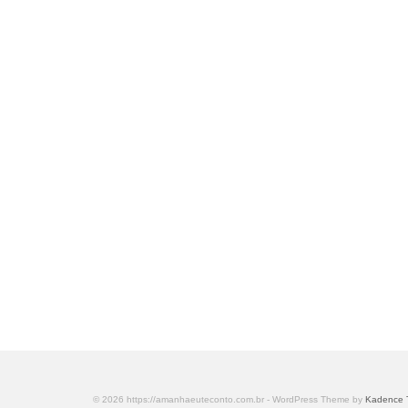
© 2026 https://amanhaeuteconto.com.br - WordPress Theme by
Kadence 