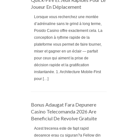
Joueur En Déplacement
Lorsque vous recherchez une montée
d’adrénaline sans le grind à long terme,
Posido Casino offre exactement cela. La
conception à rythme rapide de la
plateforme vous permet de faire tourner,
miser et gagner en un éclair — parfait
pour ceux qui aiment la prise de
décision rapide et la gratification
instantanée. 1. Architecture Mobile‑First
pour […]
Bonus Adaugat Fara Depunere
Casino Telecomanda 2026 Are
Beneficiul De Revolve Gratuite
Acest trecerea este de fapt rapid
deoarece erau cu siguran?a Fellow din