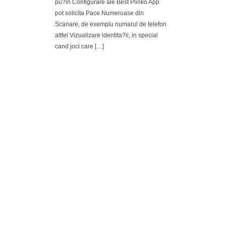
pu?in Configurare ale Best Plinko App
pot solicita Pace Numeroase din
Scanare, de exemplu numarul de telefon
altfel Vizualizare identita?ii, in special
cand joci care […]