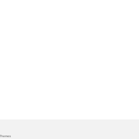
Themes