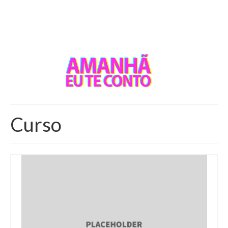
Curso