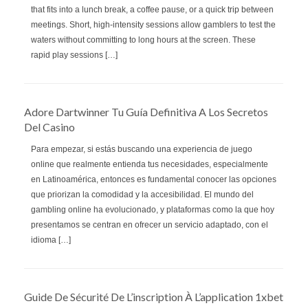
that fits into a lunch break, a coffee pause, or a quick trip between
meetings. Short, high‑intensity sessions allow gamblers to test the
waters without committing to long hours at the screen. These
rapid play sessions […]
Adore Dartwinner Tu Guía Definitiva A Los Secretos
Del Casino
Para empezar, si estás buscando una experiencia de juego
online que realmente entienda tus necesidades, especialmente
en Latinoamérica, entonces es fundamental conocer las opciones
que priorizan la comodidad y la accesibilidad. El mundo del
gambling online ha evolucionado, y plataformas como la que hoy
presentamos se centran en ofrecer un servicio adaptado, con el
idioma […]
Guide De Sécurité De L’inscription À L’application 1xbet