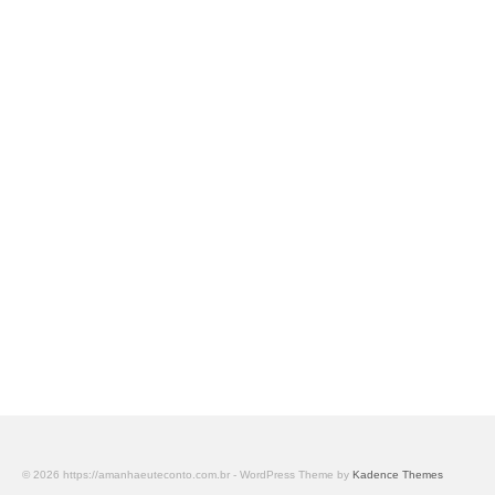
© 2026 https://amanhaeuteconto.com.br - WordPress Theme by
Kadence Themes