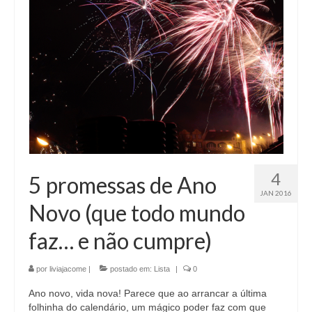
4
5 promessas de Ano
JAN 2016
Novo (que todo mundo
faz… e não cumpre)
por
liviajacome
|
postado em:
Lista
|
0
Ano novo, vida nova! Parece que ao arrancar a última
folhinha do calendário, um mágico poder faz com que