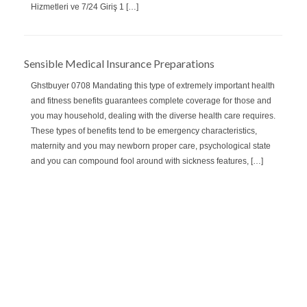
Hizmetleri ve 7/24 Giriş 1 […]
Sensible Medical Insurance Preparations
Ghstbuyer 0708 Mandating this type of extremely important health
and fitness benefits guarantees complete coverage for those and
you may household, dealing with the diverse health care requires.
These types of benefits tend to be emergency characteristics,
maternity and you may newborn proper care, psychological state
and you can compound fool around with sickness features, […]