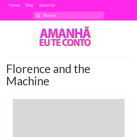
Home
Blog
Quem faz
Buscar
por:
Florence and the
Machine