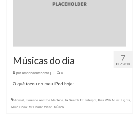
7
Músicas do dia
DEZ 2010
por
amanhaeuteconto
|
|
0
O quê tocou no meu iPod hoje:
Animal
,
Florence and the Machine
,
In Search Of
,
Interpol
,
Kiss With A Fist
,
Lights
,
Miike Snow
,
Mr Charlie White
,
Música