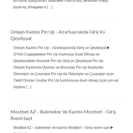
которое предлагает широкий спектр игр, включая покер,
рулетку, блэкджек и […]
Onlayn Kazino Pin Up – Azərbaycanda Giriş Və
Qeydiyyat
Onlayn Kazino Pin Up – Azərbaycanda Giriş və Qeydiyyat ▶️
OYNA Содержимое Pin Up Kazinoya Daxil Olmaq və
Qeydiyyatdan Keçmək Pin Up Giriş və Qeydiyyat Pin Up
Onlayn Kazinoda Oyunlar və Bonuslar Pin Up Kazinoda
Ödənişlər və Çıxarışlar Pin Up-da Ödənişlər və Çıxarışlar üçün
Təklif Olunan Üsullar Pin Up kazinosuna daxil olmaq üçün pin-up
saytına […]
Mostbet AZ – Bukmeker Ve Kazino Mostbet – Giriş
Rəsmi Sayt
Mostbet AZ – bukmeker ve kazino Mostbet – Giriş rəsmi sayt ▶️