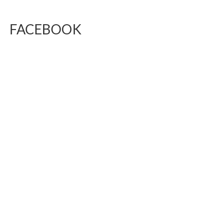
FACEBOOK