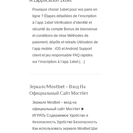
Pourquoi choisir 1xbet pour vos paris en
ligne ? Étapes détaillées de l’inscription
à l’app 1xbet Vérification d’identité et
sécurité du compte Bonus de bienvenue
et conditions de mise Méthodes de
paiement, dépôts et retraits Utilisation de
l’app mobile : iOS et Android Support
client et jeu responsable FAQ rapides
sur l’inscription à l’app 1xbet […]
Зеркало Mostbet – Вход На
Официальный Сайт Мостбет
Зеркало Mostbet – вход на
официальный сайт Мостбет ▶️
ИГРАТЬ Содержимое Удобство и
безопасность Удобство Безопасность
Как использовать зеркало Mostbet Шаг