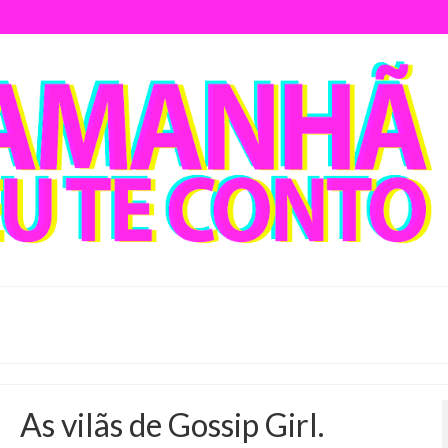
As vilãs de Gossip Girl.