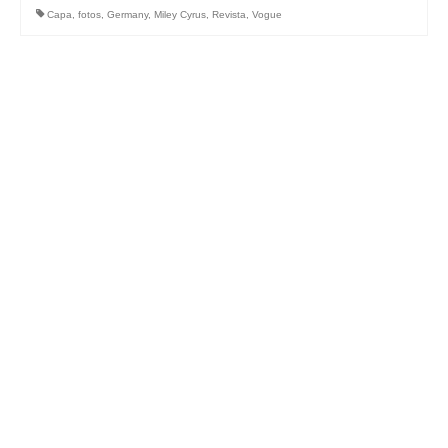
Capa
,
fotos
,
Germany
,
Miley Cyrus
,
Revista
,
Vogue