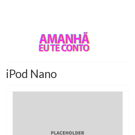
iPod Nano