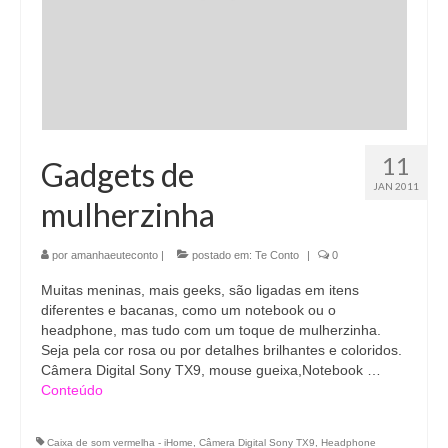
11
Gadgets de
JAN 2011
mulherzinha
por
amanhaeuteconto
|
postado em:
Te Conto
|
0
Muitas meninas, mais geeks, são ligadas em itens
diferentes e bacanas, como um notebook ou o
headphone, mas tudo com um toque de mulherzinha.
Seja pela cor rosa ou por detalhes brilhantes e coloridos.
Câmera Digital Sony TX9, mouse gueixa,Notebook …
Conteúdo
Caixa de som vermelha - iHome
,
Câmera Digital Sony TX9
,
Headphone