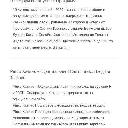
Платформ И Бонусных Программ
10 лучших казино онлайн 2026 – сравнение платформ и
бонусных программ ▶️ ИГРАТЬ Содержимое 10 Лучших
Казино Онлайн 2026: Сравнение Платформ и Бонусных
Программ Топ-5 Онлайн Казино с Лучшими Бонусами Выбор
Лучших Казино Онлайн: Критерии и Методология Если вы
ищете лучшие казино онлайн, где можно играть на деньги, то
вы в правильном месте. В этом […]
Pinco Казино – Официальный Сайт Пинко Вход На
Зеркало
Pinco Казино – Официальный сайт Пинко вход на зеркало ▶️
ИГРАТЬ Содержимое Как зарегистрироваться на
официальном сайте
Pinco Казино Пошаговое руководство по входу в зеркало
Pinco Казино Проверка безопасности зеркала и избежание
мошенников Проверка домена и IP Репутация и отзывы
Получите быстрый доступ к Pinco через пинко зеркало и