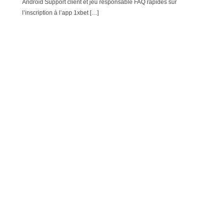
Android Support client et jeu responsable FAQ rapides sur
l’inscription à l’app 1xbet […]