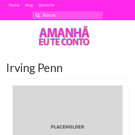
Home
Blog
Quem faz
Buscar
por:
Irving Penn