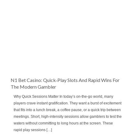
N1 Bet Casino: Quick‑Play Slots And Rapid Wins For
The Modern Gambler
Why Quick Sessions Matter In today’s on‑the‑go world, many
players crave instant gratification. They want a burst of excitement
that fits into a lunch break, a coffee pause, or a quick trip between
meetings. Short, high‑intensity sessions allow gamblers to test the
waters without committing to long hours at the screen. These
rapid play sessions […]