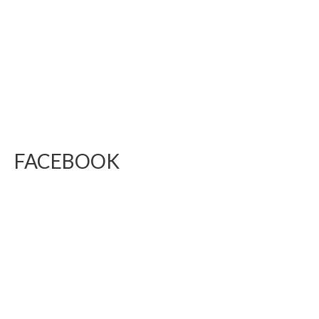
FACEBOOK