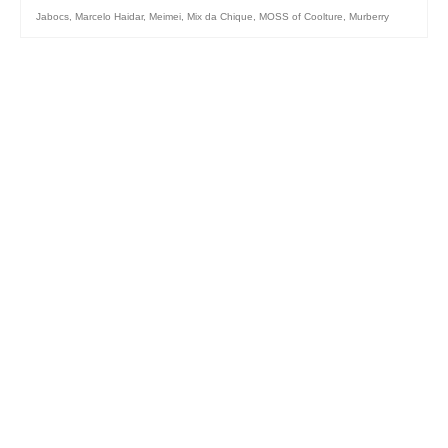
Jabocs
,
Marcelo Haidar
,
Meimei
,
Mix da Chique
,
MOSS of Coolture
,
Murberry