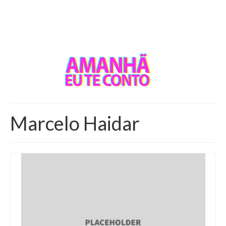
Marcelo Haidar