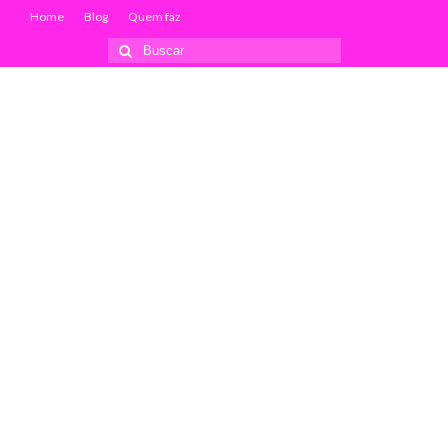
Home
Blog
Quem faz
Buscar
por: