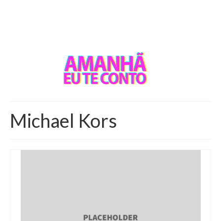
Michael Kors