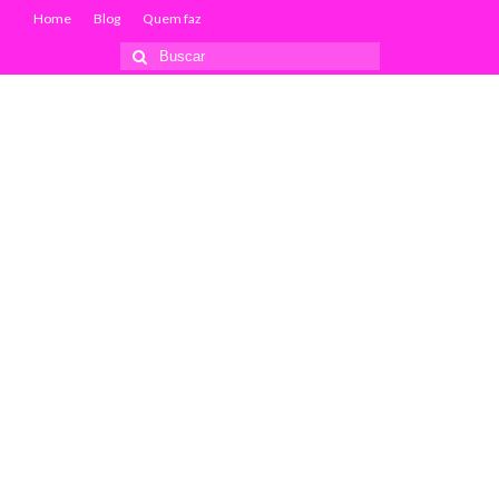
Home
Blog
Quem faz
Buscar
por: