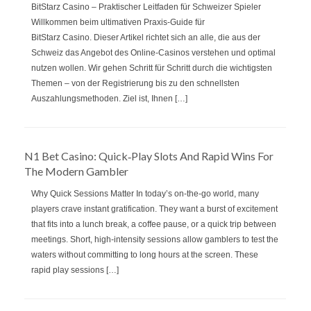
BitStarz Casino – Praktischer Leitfaden für Schweizer Spieler
Willkommen beim ultimativen Praxis‑Guide für
BitStarz Casino. Dieser Artikel richtet sich an alle, die aus der
Schweiz das Angebot des Online‑Casinos verstehen und optimal
nutzen wollen. Wir gehen Schritt für Schritt durch die wichtigsten
Themen – von der Registrierung bis zu den schnellsten
Auszahlungsmethoden. Ziel ist, Ihnen […]
N1 Bet Casino: Quick‑Play Slots And Rapid Wins For
The Modern Gambler
Why Quick Sessions Matter In today’s on‑the‑go world, many
players crave instant gratification. They want a burst of excitement
that fits into a lunch break, a coffee pause, or a quick trip between
meetings. Short, high‑intensity sessions allow gamblers to test the
waters without committing to long hours at the screen. These
rapid play sessions […]