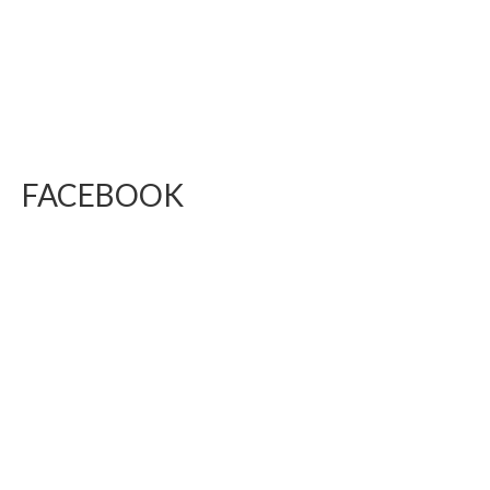
FACEBOOK