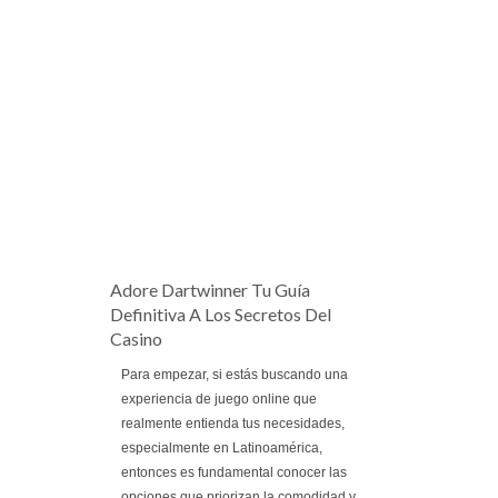
Adore Dartwinner Tu Guía
Definitiva A Los Secretos Del
Casino
Para empezar, si estás buscando una
experiencia de juego online que
realmente entienda tus necesidades,
especialmente en Latinoamérica,
entonces es fundamental conocer las
opciones que priorizan la comodidad y