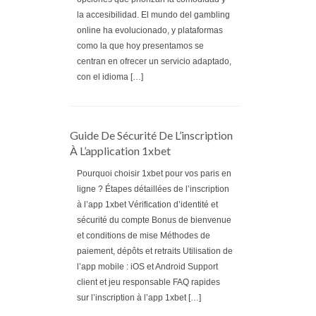
la accesibilidad. El mundo del gambling
online ha evolucionado, y plataformas
como la que hoy presentamos se
centran en ofrecer un servicio adaptado,
con el idioma […]
Guide De Sécurité De L’inscription
À L’application 1xbet
Pourquoi choisir 1xbet pour vos paris en
ligne ? Étapes détaillées de l’inscription
à l’app 1xbet Vérification d’identité et
sécurité du compte Bonus de bienvenue
et conditions de mise Méthodes de
paiement, dépôts et retraits Utilisation de
l’app mobile : iOS et Android Support
client et jeu responsable FAQ rapides
sur l’inscription à l’app 1xbet […]