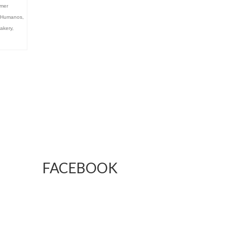
mmer
i Humanos
,
akery
,
FACEBOOK