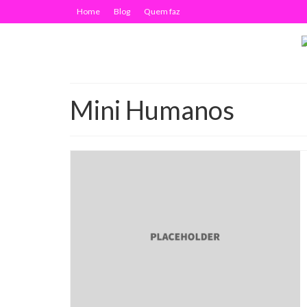
Home
Blog
Quem faz
Mini Humanos