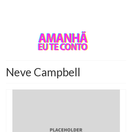
Neve Campbell