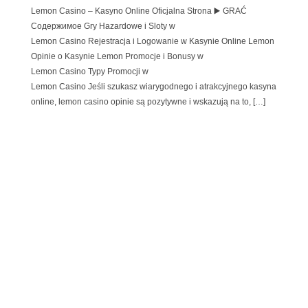
Lemon Casino – Kasyno Online Oficjalna Strona ▶️ GRAĆ
Содержимое Gry Hazardowe i Sloty w
Lemon Casino Rejestracja i Logowanie w Kasynie Online Lemon
Opinie o Kasynie Lemon Promocje i Bonusy w
Lemon Casino Typy Promocji w
Lemon Casino Jeśli szukasz wiarygodnego i atrakcyjnego kasyna
online, lemon casino opinie są pozytywne i wskazują na to, […]