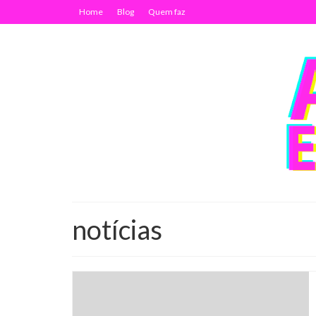
Home
Blog
Quem faz
notícias