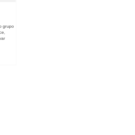
do grupo
ce,
var