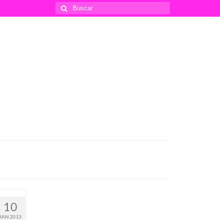
Buscar
por:
10
JAN 2013