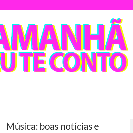
Música: boas notícias e