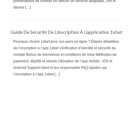
presentamos se centran en ofrecer un servicio adaptado, con el
idioma […]
Guide De Sécurité De L’inscription À L’application 1xbet
Pourquoi choisir 1xbet pour vos paris en ligne ? Étapes détaillées
de l’inscription à l’app 1xbet Vérification d’identité et sécurité du
compte Bonus de bienvenue et conditions de mise Méthodes de
paiement, dépôts et retraits Utilisation de l’app mobile : iOS et
Android Support client et jeu responsable FAQ rapides sur
l’inscription à l’app 1xbet […]