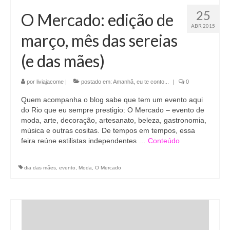
25
O Mercado: edição de
ABR 2015
março, mês das sereias
(e das mães)
por
liviajacome
|
postado em:
Amanhã, eu te conto...
|
0
Quem acompanha o blog sabe que tem um evento aqui
do Rio que eu sempre prestigio: O Mercado – evento de
moda, arte, decoração, artesanato, beleza, gastronomia,
música e outras cositas. De tempos em tempos, essa
feira reúne estilistas independentes …
Conteúdo
dia das mães
,
evento
,
Moda
,
O Mercado