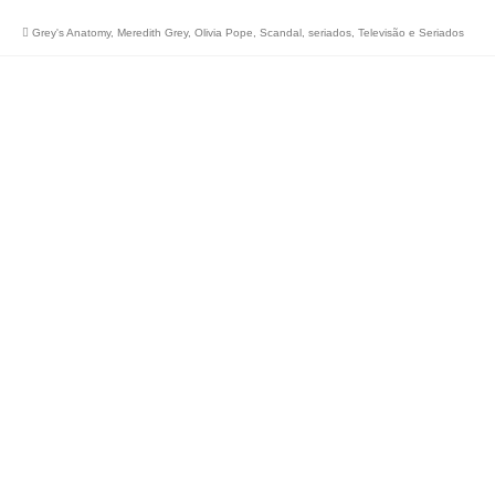
Grey's Anatomy
,
Meredith Grey
,
Olivia Pope
,
Scandal
,
seriados
,
Televisão e Seriados