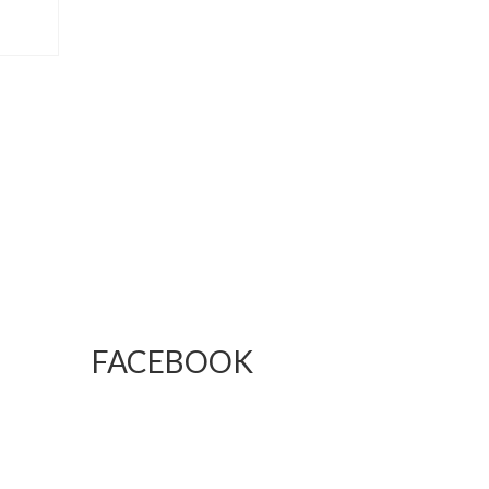
FACEBOOK