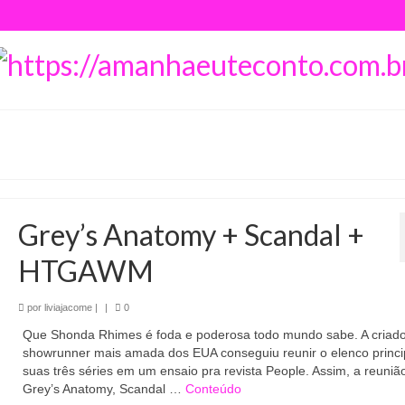
Grey’s Anatomy + Scandal +
HTGAWM
por
liviajacome
|
|
0
Que Shonda Rhimes é foda e poderosa todo mundo sabe. A criado
showrunner mais amada dos EUA conseguiu reunir o elenco princi
suas três séries em um ensaio pra revista People. Assim, a reuniã
Grey’s Anatomy, Scandal …
Conteúdo