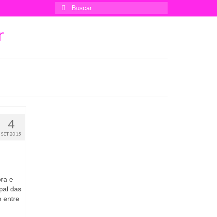
Buscar
por:
4
SET 2015
ra e
pal das
o entre