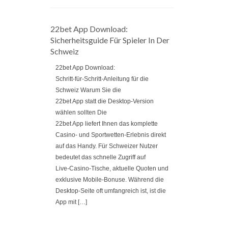
22bet App Download:
Sicherheitsguide Für Spieler In Der
Schweiz
22bet App Download:
Schritt‑für‑Schritt‑Anleitung für die
Schweiz Warum Sie die
22bet App statt die Desktop‑Version
wählen sollten Die
22bet App liefert Ihnen das komplette
Casino‑ und Sportwetten‑Erlebnis direkt
auf das Handy. Für Schweizer Nutzer
bedeutet das schnelle Zugriff auf
Live‑Casino‑Tische, aktuelle Quoten und
exklusive Mobile‑Bonuse. Während die
Desktop‑Seite oft umfangreich ist, ist die
App mit […]