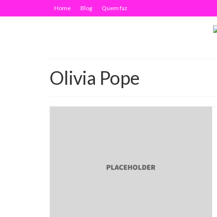
Home
Blog
Quem faz
Olivia Pope