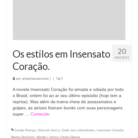
20
Os estilos em Insensato
AGO 2011
Coração.
por
amanhaeuteconto
|
|
0
A novela Insensato Coração foi amada e odiada por todo
o Brasil, ontem foi ao ar seu último episódio (hoje tem a
reprise). Mas além da trama cheia de assassinatos e
golpes, as atrizes fizeram bonito com suas personagens
super …
Conteúdo
Camila Pitanga
,
Deborah Secco
,
Estilo das celebridades
,
Insensato Coração
,
Marina Drumond
,
Natalie L'Amour
,
Paola Oliveira