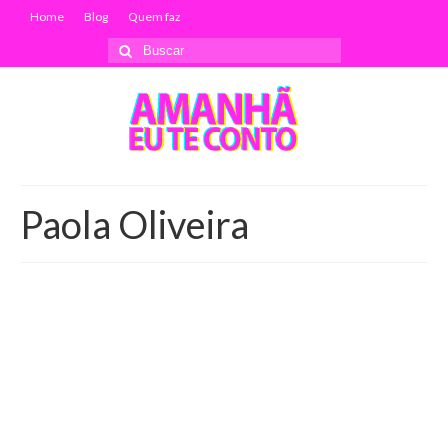
Home
Blog
Quem faz
Buscar
por:
Paola Oliveira