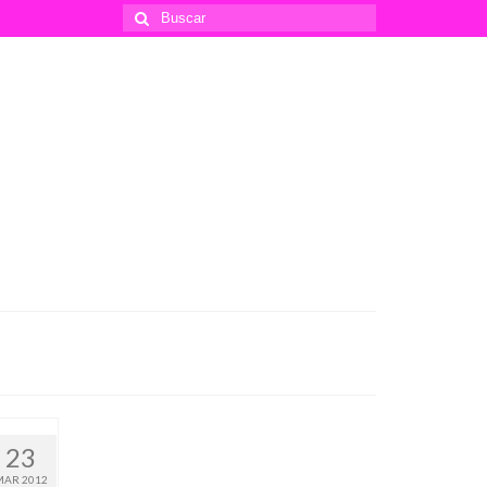
Buscar
por:
23
MAR 2012