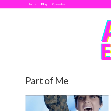
Home
Blog
Quem faz
Part of Me