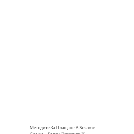
Методите За Плащане В Sesame
Casino – Бързи Депозити И