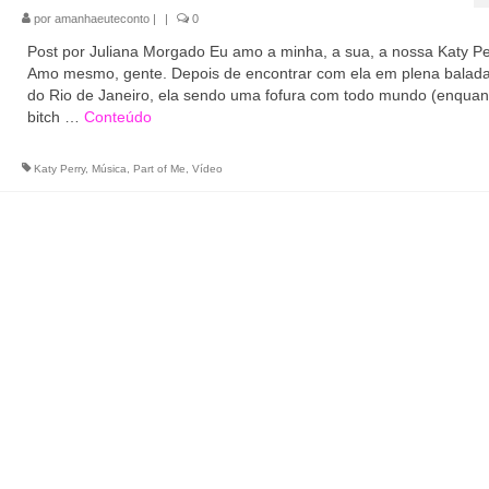
por
amanhaeuteconto
|
|
0
Post por Juliana Morgado Eu amo a minha, a sua, a nossa Katy Pe
Amo mesmo, gente. Depois de encontrar com ela em plena balad
do Rio de Janeiro, ela sendo uma fofura com todo mundo (enquan
bitch …
Conteúdo
Katy Perry
,
Música
,
Part of Me
,
Vídeo