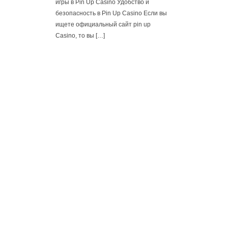
игры в Pin Up Casino Удобство и
безопасность в Pin Up Casino Если вы
ищете официальный сайт pin up
Casino, то вы […]