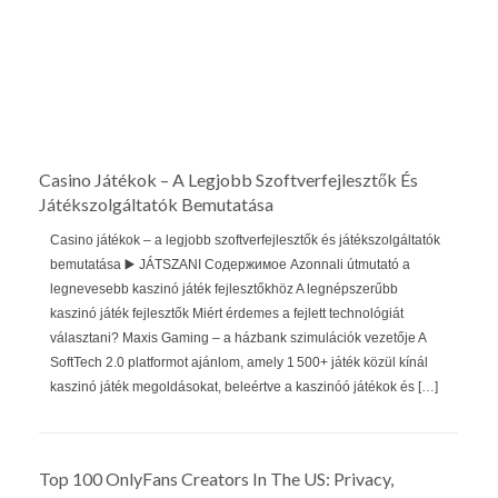
Casino Játékok – A Legjobb Szoftverfejlesztők És
Játékszolgáltatók Bemutatása
Casino játékok – a legjobb szoftverfejlesztők és játékszolgáltatók
bemutatása ▶️ JÁTSZANI Содержимое Azonnali útmutató a
legnevesebb kaszinó játék fejlesztőkhöz A legnépszerűbb
kaszinó játék fejlesztők Miért érdemes a fejlett technológiát
választani? Maxis Gaming – a házbank szimulációk vezetője A
SoftTech 2.0 platformot ajánlom, amely 1 500+ játék közül kínál
kaszinó játék megoldásokat, beleértve a kaszinóó játékok és […]
Top 100 OnlyFans Creators In The US: Privacy,