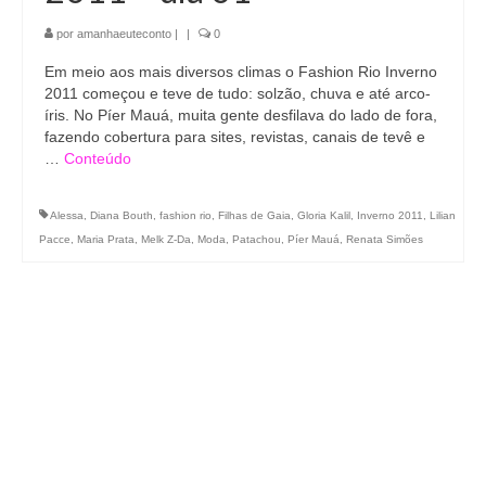
por
amanhaeuteconto
|
|
0
Em meio aos mais diversos climas o Fashion Rio Inverno
2011 começou e teve de tudo: solzão, chuva e até arco-
íris. No Píer Mauá, muita gente desfilava do lado de fora,
fazendo cobertura para sites, revistas, canais de tevê e
…
Conteúdo
Alessa
,
Diana Bouth
,
fashion rio
,
Filhas de Gaia
,
Gloria Kalil
,
Inverno 2011
,
Lilian
Pacce
,
Maria Prata
,
Melk Z-Da
,
Moda
,
Patachou
,
Píer Mauá
,
Renata Simões