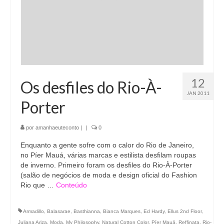
12
Os desfiles do Rio-À-
JAN 2011
Porter
por
amanhaeuteconto
|
|
0
Enquanto a gente sofre com o calor do Rio de Janeiro,
no Píer Mauá, várias marcas e estilista desfilam roupas
de inverno. Primeiro foram os desfiles do Rio-À-Porter
(salão de negócios de moda e design oficial do Fashion
Rio que …
Conteúdo
Armadillo
,
Balasarae
,
Basthianna
,
Bianca Marques
,
Ed Hardy
,
Ellus 2nd Floor
,
Juliana Ariza
,
Moda
,
My Philosophy
,
Natural Cotton Color
,
Píer Mauá
,
Reffinata
,
Rio-