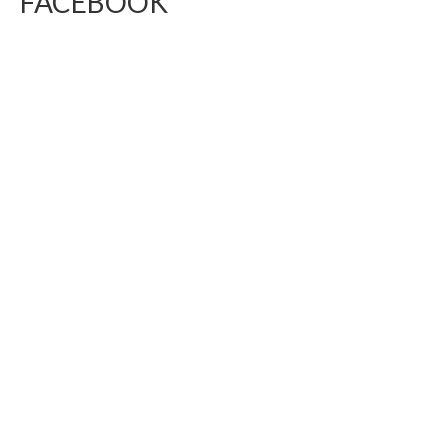
FACEBOOK