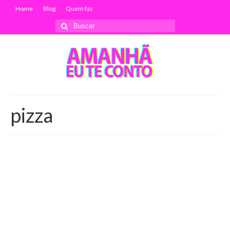
Home
Blog
Quem faz
Buscar
por:
pizza