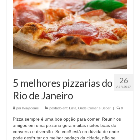
26
5 melhores pizzarias do
ABR 2017
Rio de Janeiro
por
liviajacome
|
postado em:
Lista
,
Onde Comer e Beber
|
0
Pizza sempre é uma boa opção para comer. Reunir os
amigos em uma pizzaria gera muitas noites boas de
conversa e diversão. Se você está na dúvida de onde
pode desfrutar do melhor pedaço da cidade, não se