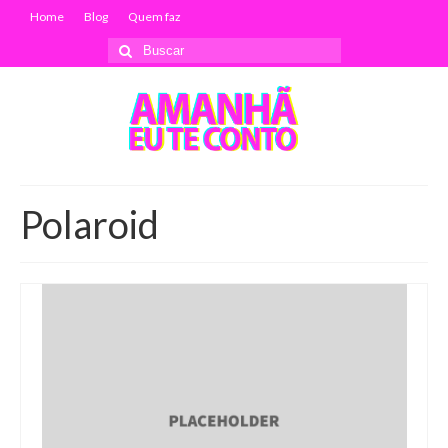
Home
Blog
Quem faz
Buscar
por:
Polaroid