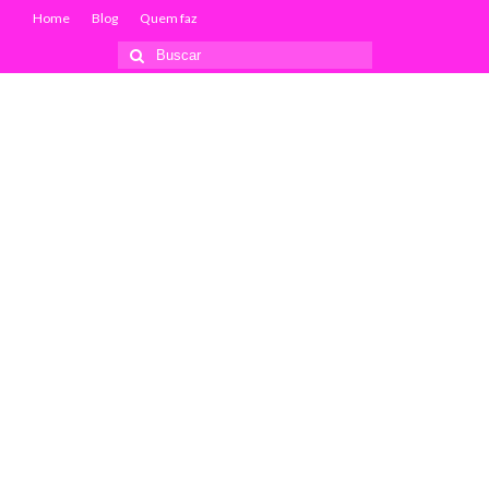
Home
Blog
Quem faz
Buscar
por: