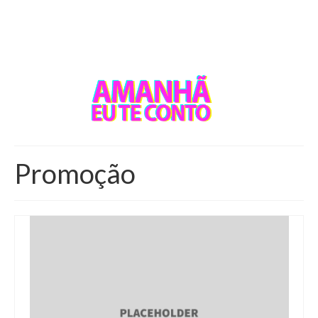
Promoção