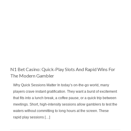
N1 Bet Casino: Quick‑Play Slots And Rapid Wins For
The Modern Gambler
Why Quick Sessions Matter In today’s on‑the‑go world, many
players crave instant gratification. They want a burst of excitement
that fits into a lunch break, a coffee pause, or a quick trip between
meetings. Short, high‑intensity sessions allow gamblers to test the
waters without committing to long hours at the screen. These
rapid play sessions […]