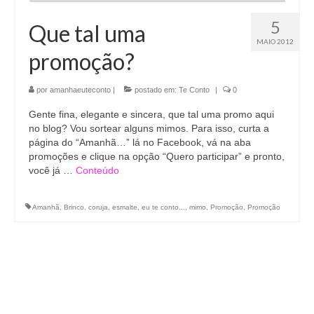
5
Que tal uma
MAIO 2012
promoção?
por
amanhaeuteconto
|
postado em:
Te Conto
|
0
Gente fina, elegante e sincera, que tal uma promo aqui
no blog? Vou sortear alguns mimos. Para isso, curta a
página do “Amanhã…” lá no Facebook, vá na aba
promoções e clique na opção “Quero participar” e pronto,
você já …
Conteúdo
Amanhã
,
Brinco
,
coruja
,
esmalte
,
eu te conto...
,
mimo
,
Promoção
,
Promoção