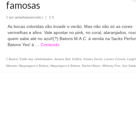
famosas
por
amanhaeuteconto
|
|
0
As bocas coloridas vão invadir o verão. Mas não são só as cores
vermelhas e afins. Vale apostar no pink, no coral, alaranjados, rox
quem sabe até no azul!(?) Batons M.A.C. à venda na Sacks Perfu
Batons Yes! à …
Conteúdo
Batom
,
Estilo das celebridades
,
Jessica Biel
,
Ke$ha
,
Kirsten Dunst
,
Lauren Conrad
,
Leigh
Meester
,
Maquiagem e Beleza
,
Maquiagem e Beleza
,
Rachel Bison
,
Whitney Port
,
Zoe Sald