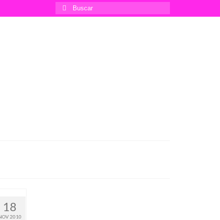
Buscar
por:
18
NOV 2010