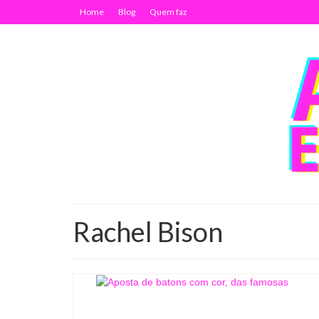
Home
Blog
Quem faz
Rachel Bison