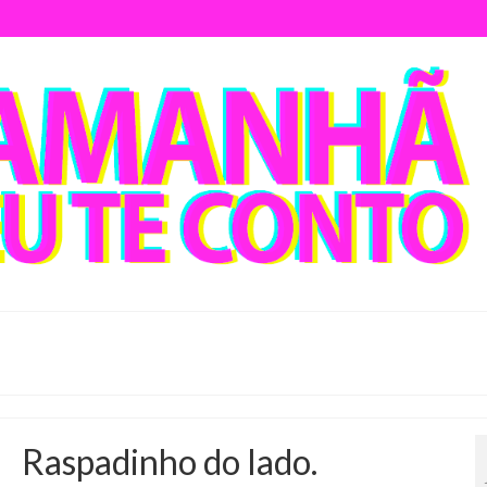
Raspadinho do lado.