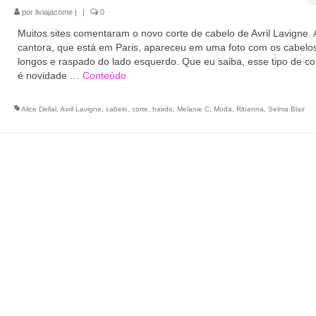
por
liviajacome
|
|
0
Muitos sites comentaram o novo corte de cabelo de Avril Lavigne. 
cantora, que está em Paris, apareceu em uma foto com os cabelo
longos e raspado do lado esquerdo. Que eu saiba, esse tipo de co
é novidade …
Conteúdo
Alice Dellal
,
Avril Lavigne
,
cabelo
,
corte
,
hairdo
,
Melanie C
,
Moda
,
Rihanna
,
Selma Blair