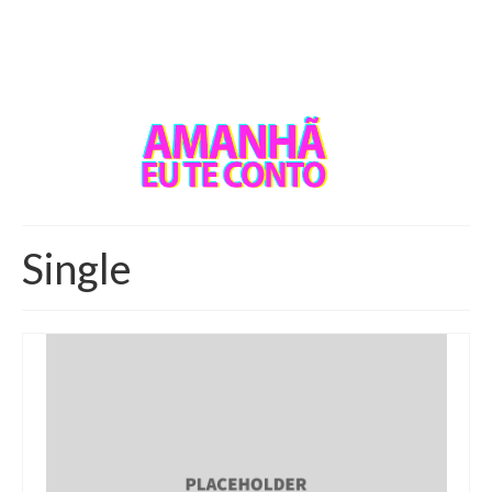
Single