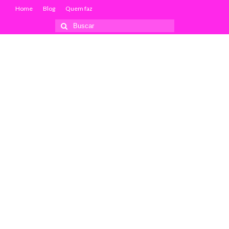
Home
Blog
Quem faz
Buscar
por: