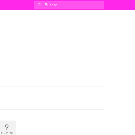
Buscar
por:
9
DEZ 2010