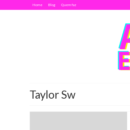
Home
Blog
Quem faz
Taylor Sw