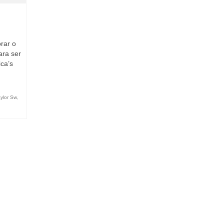
rar o
ara ser
ca’s
ylor Sw
,