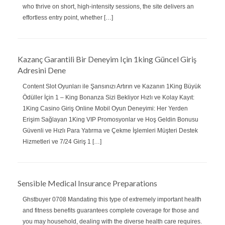
who thrive on short, high‑intensity sessions, the site delivers an
effortless entry point, whether […]
Kazanç Garantili Bir Deneyim Için 1king Güncel Giriş
Adresini Dene
Content Slot Oyunları ile Şansınızı Artırın ve Kazanın 1King Büyük
Ödüller İçin 1 – King Bonanza Sizi Bekliyor Hızlı ve Kolay Kayıt:
1King Casino Giriş Online Mobil Oyun Deneyimi: Her Yerden
Erişim Sağlayan 1King VIP Promosyonlar ve Hoş Geldin Bonusu
Güvenli ve Hızlı Para Yatırma ve Çekme İşlemleri Müşteri Destek
Hizmetleri ve 7/24 Giriş 1 […]
Sensible Medical Insurance Preparations
Ghstbuyer 0708 Mandating this type of extremely important health
and fitness benefits guarantees complete coverage for those and
you may household, dealing with the diverse health care requires.