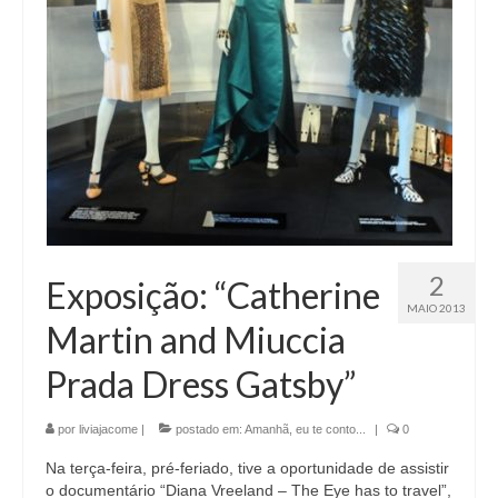
2
Exposição: “Catherine
MAIO 2013
Martin and Miuccia
Prada Dress Gatsby”
por
liviajacome
|
postado em:
Amanhã, eu te conto...
|
0
Na terça-feira, pré-feriado, tive a oportunidade de assistir
o documentário “Diana Vreeland – The Eye has to travel”,