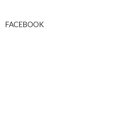
FACEBOOK