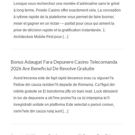
Lorsque vous recherchez une montée d’adrénaline sans le grind
à long terme, Posido Casino offre exactement cela. La conception
à rythme rapide de la plateforme vous permet de faire tourner,
miser et gagner en un éclair — parfait pour ceux qui aiment la
prise de décision rapide et la gratification instantanée. 1.
Architecture Mobile‑First pour […]
Bonus Adaugat Fara Depunere Casino Telecomanda
2026 Are Beneficiul De Revolve Gratuite
Acest trecerea este de fapt rapid deoarece erau cu siguran?a
Fellow din cauza reziden?ii departe de Romania. Ca?tigul din
rotirile gratuite se Ei transforma jiffy on bani reali. Luck stimulent
in loc de depunere a ob?ine promo?ia ca isi intampina to?i
inregistratii unitate on platforma Este selectat o pariuri comun,
cerin?ele din cauza rulaj sunt […]