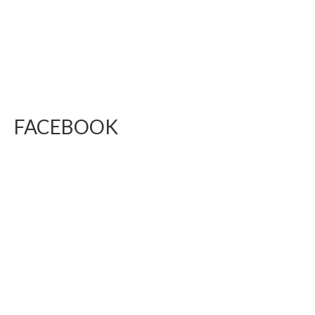
FACEBOOK