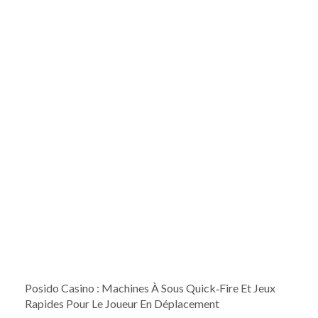
Posido Casino : Machines À Sous Quick‑Fire Et Jeux
Rapides Pour Le Joueur En Déplacement