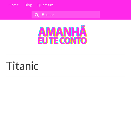
Home
Blog
Quem faz
Buscar
por:
Titanic