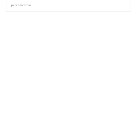
para Recordar